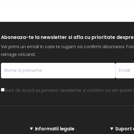
Aboneaza-te la newsletter si afla cu prioritate despre
Vei primi un email in care te rugam sa confirmi abonarea. Folos
retrage oricand.
Sunt de acord sa primesc newsletter si confirm ca am peste 1
Informatii legale
Suport c