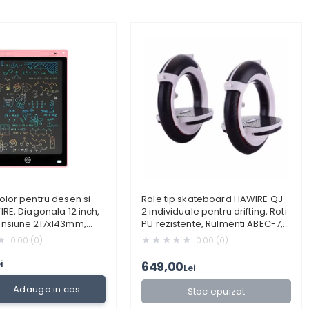
olor pentru desen si
Role tip skateboard HAWIRE QJ-
IRE, Diagonala 12 inch,
2 individuale pentru drifting, Roti
ensiune 217x143mm,
PU rezistente, Rulmenti ABEC-7,
ly, Fara hartie,
Platforma anti-alunecare,
0.00 (0)
0.00 (0)
z, Pentru copii si adulti
Negru, Pentru trick-uri si sporturi
extreme
i
649,00
Lei
Adauga in cos
Stoc epuizat