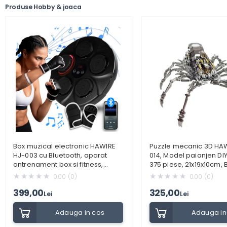
Produse Hobby & joaca
Box muzical electronic HAWIRE
Puzzle mecanic 3D HA
HJ-003 cu Bluetooth, aparat
014, Model paianjen DIY
antrenament box si fitness,
375 piese, 21x19x10cm, 
lumini LED, manusi incluse,
de indemanare si relax
0.00 (0)
0.00 (0)
incarcare USB, Negru
Cadou original
399,00
325,00
Lei
Lei
Adauga in cos
Adauga in