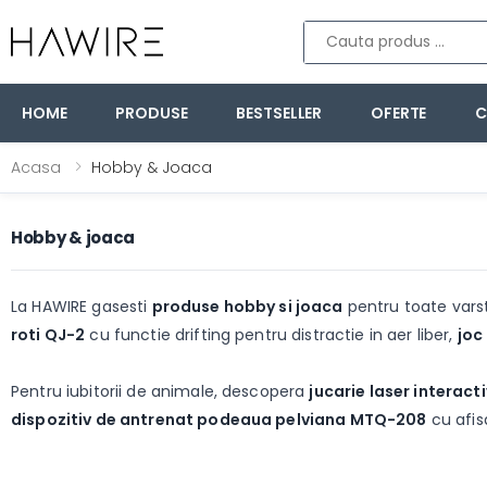
Cauta produs
HOME
PRODUSE
BESTSELLER
OFERTE
C
Acasa
Hobby & Joaca
Hobby & joaca
La HAWIRE gasesti
produse hobby si joaca
pentru toate vars
roti QJ-2
cu functie drifting pentru distractie in aer liber,
joc
Pentru iubitorii de animale, descopera
jucarie laser interact
dispozitiv de antrenat podeaua pelviana MTQ-208
cu afisa