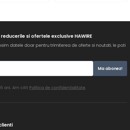
 reducerile si ofertele exclusive HAWIRE
im datele doar pentru trimiterea de oferte si noutati; le poti
Ma abonez!
6 ani. Am citit
Politica de confidentialitate
.
lienti