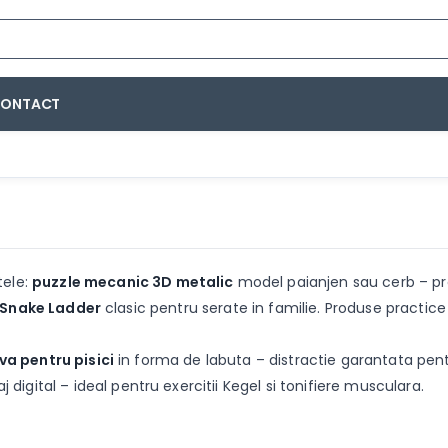
ONTACT
tele:
puzzle mecanic 3D metalic
model paianjen sau cerb – pro
 Snake Ladder
clasic pentru serate in familie. Produse practice 
iva pentru pisici
in forma de labuta – distractie garantata pentr
j digital – ideal pentru exercitii Kegel si tonifiere musculara.