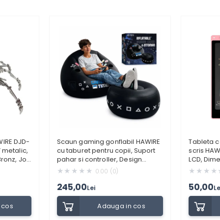
WIRE DJD-
Scaun gaming gonflabil HAWIRE
Tableta c
 metalic,
cu taburet pentru copii, Suport
scris HAW
Bronz, Joc
pahar si controller, Design
LCD, Dim
are,
ergonomic, 105x105x75cm,
Eco-friend
0.00 (0)
Material rezistent, Negru
Culoare ro
245,00
50,00
Lei
Le
 cos
Adauga in cos