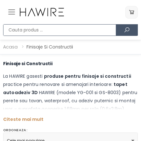
Toggle mobile menu
Cauta produs
Acasa
Finisaje Si Constructii
Finisaje si Constructii
La HAWIRE gasesti
produse pentru finisaje si constructii
practice pentru renovare si amenajari interioare:
tapet
autoadeziv 3D
HAWIRE (modele YG-001 si GS-8003) pentru
perete sau tavan, waterproof, cu adeziv puternic si montaj
usor – suprafata acoperire 1.68mp per rola (0.6x2.8m),
grosime 2.5mm. Ideal pentru refresh rapid al spatiilor fara
Citeste mai mult
lucrari complexe.
ORDONEAZA:
Cele mai populare