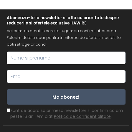
Aboneaza-te la newsletter si afla cu prioritate despre
reducerile si ofertele exclusive HAWIRE
Vei primi un email in care te rugam sa confirmi abonarea.
Folosim datele doar pentru trimiterea de oferte si noutati; le
poti retrage oricand.
Ma abonez!
Sunt de acord sa primesc newsletter si confirm ca am
peste 16 ani. Am citit
Politica de confidentialitate
.