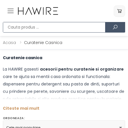
Toggle mobile menu
Cauta produs
Acasa
Curatenie Casnica
Curatenie casnica
La HAWIRE gasesti
acesorii pentru curatenie si organizare
care te ajuta sa mentii casa ordonata si functionala:
dispensere pentru detergent sau pasta de dinti, suporturi
cu prindere pe perete, savoniere cu scurgere, uscatoare de
rufe retractabile si alte produse practice pentru bucatarie,
baie sau camara.
Citeste mai mult
ORDONEAZA:
Produsele sunt concepute pentru a maximiza spatiul
Cele mai populare