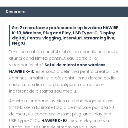
Descriere
Set 2 microfoane profesionale tip lavaliera HAWIRE
K-10, Wireless, Plug and Play, USB Type-C, Display
digital, Pentru vlogging, interviuri, streaming live,
Negru
Te-ai saturat de sunetul slab si de ecourile neplacute
atunci cand filmezi continut sau participi la
videoconferinte?
Setul de microfoane wireless
HAWIRE K-10
este solutia definitiva pentru creatorii de
continut, jurnalistii si profesionistii care doresc audio
cristalin, fara fire si fara configurari complicate,
indiferent de distanta sau mediu.
Aceste microfoane lavaliera cu tehnologie wireless
2.4GHz ofera libertate totala de miscare pana la 20
de metri, cu conectare instant plug-and-play prin
USB Type-C. Cu
HAWIRE K-10
, fiecare vlog, interviu,
tutorial sau sesiune de streaming va suna