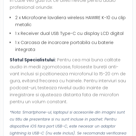
In cutie veti gasi tot ce aveti nevoie pentru audio
profesional oriunde:
2 x Microfoane lavaliera wireless HAWIRE K-10 cu clip
metalic
1 x Receiver dual USB Type-C cu display LCD digital
1 x Carcasa de incarcare portabila cu baterie
integrata
Sfatul Specialistului:
Pentru cea mai buna calitate
audio in medii zgomotoase, foloseste bureții anti-
vant inclusi si pozitioneaza microfonul la 15-20 cm de
gura, evitand frecarea cu hainele. Pentru interviuri sau
podcast-uri, testeaza nivelul audio inainte de
inregistrare si ajusteaza distanta fata de microfon
pentru un volum constant.
*Nota: Smartphone-ul, laptopul si accesoriile din imagini sunt
cu titlu de prezentare si nu sunt incluse in pachet. Pentru
dispozitive iOS fara port USB-C, este necesar un adaptor
Lightning la USB-C (nu este inclus). Se recomanda verificarea