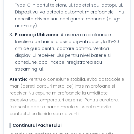
Type-C in portul telefonului, tabletei sau laptopului.
Dispozitivul va detecta automat microfoanele – nu
necesita drivere sau configurare manuala (plug-
and-play).
Fixarea și Utilizarea:
Ataseaza microfoanele
lavaliera pe haine folosind clip-ul robust, la 15-20
cm de gura pentru captare optima. Verifica
display-ul receiver-ului pentru nivel baterie si
conexiune, apoi incepe inregistrarea sau
streaming-ul.
Atentie:
Pentru o conexiune stabila, evita obstacolele
mari (pereti, corpuri metalice) intre microfoane si
receiver. Nu expune microfoanele la umiditate
excesiva sau temperaturi extreme. Pentru curatare,
foloseste doar o carpa moale si uscata – evita
contactul cu lichide sau solventi.
Continutul Pachetului