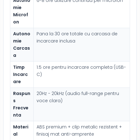
Autono
6-8 ore utilizare continua per microfon
mie
Microf
on
Autono
Pana la 30 ore totale cu carcasa de
mie
incarcare inclusa
Carcas
a
Timp
1.5 ore pentru incarcare completa (USB-
Incarc
C)
are
Raspun
20Hz - 20kHz (audio full-range pentru
s
voce clara)
Frecve
nta
Materi
ABS premium + clip metalic rezistent +
al
finisaj mat anti-amprente