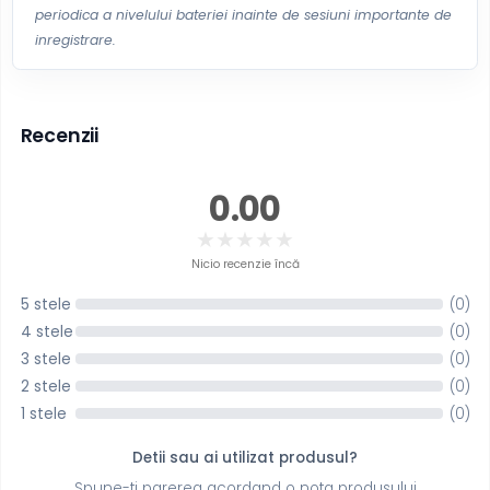
periodica a nivelului bateriei inainte de sesiuni importante de
inregistrare.
Recenzii
0.00
★
★
★
★
★
Nicio recenzie încă
5 stele
(0)
4 stele
(0)
3 stele
(0)
2 stele
(0)
1 stele
(0)
Detii sau ai utilizat produsul?
Spune-ti parerea acordand o nota produsului